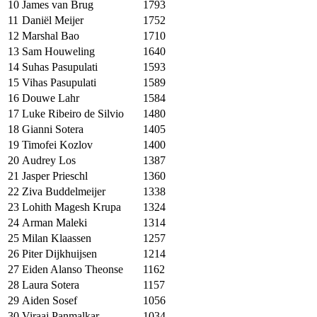
10
James van Brug
1793
11
Daniël Meijer
1752
12
Marshal Bao
1710
13
Sam Houweling
1640
14
Suhas Pasupulati
1593
15
Vihas Pasupulati
1589
16
Douwe Lahr
1584
17
Luke Ribeiro de Silvio
1480
18
Gianni Sotera
1405
19
Timofei Kozlov
1400
20
Audrey Los
1387
21
Jasper Prieschl
1360
22
Ziva Buddelmeijer
1338
23
Lohith Magesh Krupa
1324
24
Arman Maleki
1314
25
Milan Klaassen
1257
26
Piter Dijkhuijsen
1214
27
Eiden Alanso Theonse
1162
28
Laura Sotera
1157
29
Aiden Sosef
1056
30
Viraaj Panmalkar
1034