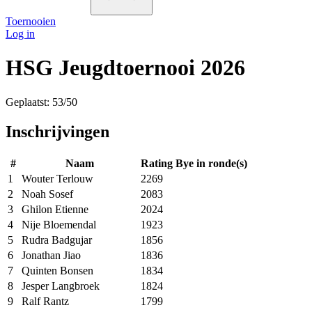
Toernooien
Log in
HSG Jeugdtoernooi 2026
Geplaatst: 53/50
Inschrijvingen
#
Naam
Rating
Bye in ronde(s)
1
Wouter Terlouw
2269
2
Noah Sosef
2083
3
Ghilon Etienne
2024
4
Nije Bloemendal
1923
5
Rudra Badgujar
1856
6
Jonathan Jiao
1836
7
Quinten Bonsen
1834
8
Jesper Langbroek
1824
9
Ralf Rantz
1799